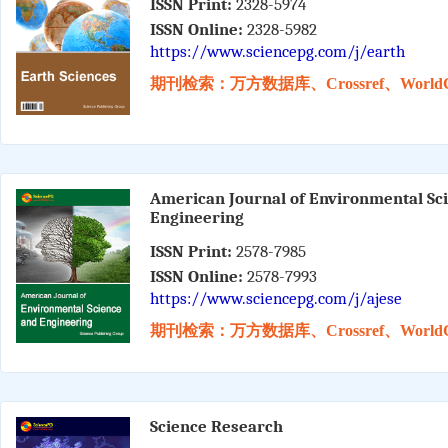
ISSN Print:
2328-5974
ISSN Online:
2328-5982
https://www.sciencepg.com/j/earth
期刊检索：万方数据库、Crossref、WorldC
American Journal of Environmental Sc
Engineering
ISSN Print:
2578-7985
ISSN Online:
2578-7993
https://www.sciencepg.com/j/ajese
期刊检索：万方数据库、Crossref、WorldC
Science Research